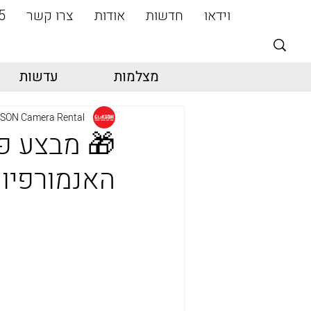
וידאו
חדשות
אודות
צרו קשר
5
מצלמות
עדשות
SON Camera Rental
🎁 מבצע פ
האנמורפיו