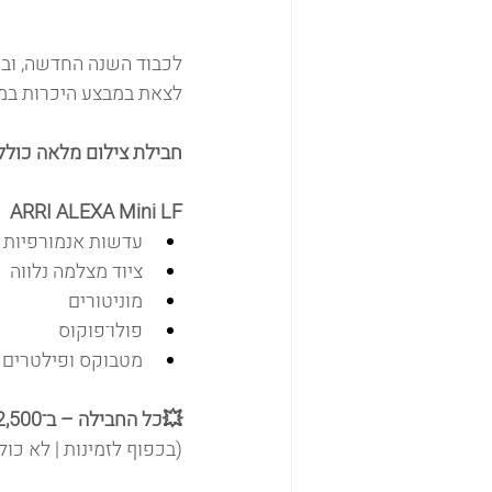
לכבוד השנה החדשה, ובג
לצאת במבצע היכרות במח
חבילת צילום מלאה כולל
ARRI ALEXA Mini LF
עדשות אנמורפיות 
ציוד מצלמה נלווה
מוניטורים
פולו־פוקוס
מטבוקס ופילטרים
💥כל החבילה – ב־2,500 ₪ בלבד.
(בכפוף לזמינות | לא כול