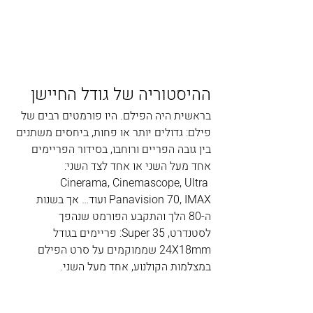
ההיסטוריה של גודל החיישן
בראשית היה הפילם. היו פורמטים רבים של 
פילם: גדולים יותר או פחות, ביחסים משתנים 
בין גובה הפריים ורוחבו, בסידור הפריימים 
אחד מעל השני או אחד לצד השני: 
Cinerama, Cinemascope, Ultra 
Panavision 70, IMAX ועוד… אך בשנות 
ה-80 הלך והתקבע הפורמט שנהפך 
לסטנדרט, Super 35: פריימים בגודל 
24X18mm שממוקמים על סרט הפילם 
במצלמות הקולנוע, אחד מעל השני.