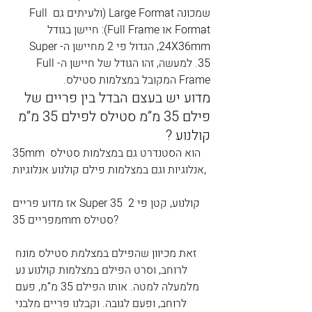
שמכונה Large Format (ולעיתים גם Full 
Format או Full Frame): חיישן בגודל 
24X36mm, הגדול פי 2 מחיישן ה-Super 
35. למעשה, זהו הגודל של חיישן ה-Full 
Frame המקובל במצלמות סטילס.
מדוע יש בעצם הבדל בין פריים של 
פילם 35 מ”מ סטילס לפילם 35 מ”מ 
קולנוע ?
35mm הוא הסטנדרט גם במצלמות סטילס 
אנלוגיות וגם במצלמות פילם קולנוע אנלוגיות,
אז מדוע פריים Super 35 קולנוע, קטן פי 2 
מפריים 35mm סטילס?
זאת מכיוון שהפילם במצלמת סטילס מונח 
לרוחב, וסרט הפילם במצלמות קולנוע נע 
מלמעלה למטה. אותו הפילם 35 מ”מ, פעם 
לרוחב, ופעם לגובה. וקבלנו פריים מלבני 