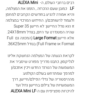
רבים ברחבי העולם, ה- 
ALEXA Mini 
LF
.  כמובן שעם ההכרזה , הזמנו את המצלמה, 
והיא אמורה להגיע בחודשים הקרובים למחסן 
ולעמוד לרשותכם/ן. החידוש המרכזי במצלמה 
זו הוא גודל החיישן: לא חיישן Super 35 
שהיה הסטנדרט עד היום, בגודל 24X18mm. 
אלא חיישן
 Large Format
 (המכונה גם Full 
Format או Full Frame) בגודל 36X25mm.
לקראת הגעתה של המצלמה הנחשקת אלינו 
לגליקסון, כתבנו מדריך מפורט שיסביר את 
המשמעות של הטרנד החדש ויכין אתכם/ן 
למהפך שמתרחש בעולם הקולנוע: 
מההיסטוריה של גדלי הפילם/חיישן, דרך 
המשמעויות של צילום בחיישן גדול ועד 
להיכרות ספציפית עם ה-
ALEXA Mini LF
.