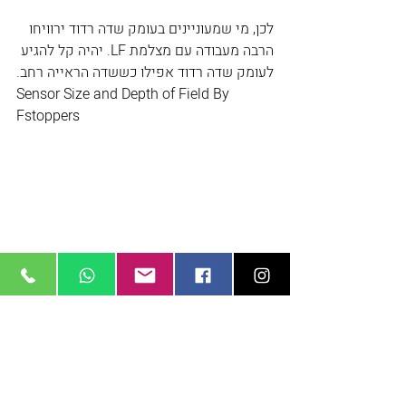
לכן, מי שמעוניינים בעומק שדה רדוד ירוויחו 
הרבה מעבודה עם מצלמת LF. יהיה קל להגיע 
לעומק שדה רדוד אפילו כששדה הראייה רחב.
Sensor Size and Depth of Field By 
Fstoppers
עדשות ו-Lens Coverage
עבודה עם מצלמות LF דורשות עדשות 
מתאימות. לכל עדשה יש Lens Coverage: 
גודל השטח שקרני האור שעוברות דרכה 