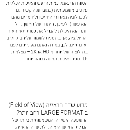
הטווח הדינאמי, כמות הרעש והאיכות הכללית 
נמוכים משמעותית (כמובן שזה קשור גם 
לטכנולוגיה מאחורי החיישן ולחומרים מהם 
הוא עשוי). לפיכך, היתרון של חיישן גדול 
יותר הוא היכולת להגדיל את כמות תאי האור 
והרזולוציה, אך בו זמנית לשמור עליהם גדולים 
ואיכותיים. לכן, במידה ואתם מעוניינים לעבוד 
ברזולוציה של יותר מ-HD או 2K – מצלמות 
LF יספקו איכות תמונה גבוהה יותר.
מדוע שדה הראייה (Field of View) 
ב LARGE FORMAT רחב יותר?
ההשפעה הישירה והמשמעותית ביותר של 
הגדלת החיישן היא הגדלת שדה הראייה.