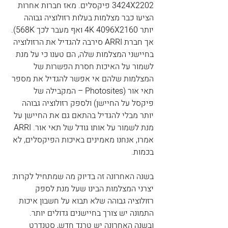
3424X2202 פיקסלים. מאז חברות אחרות 
הציעו כבר מצלמות בעלות רזולוציה גבוהה 
יותר 4K 4096X2160 ואף מעבר לכך 568K). 
אך חברת ARRI סירבה להגדיל את הרזולוציה 
בחיישני המצלמות שלה, הם טענו כי על מנת 
לשמור על האיכות חסרת הפשרות של 
המצלמות שלהם אי אפשר להגדיל את מספר 
תאי אור (Photosites – המקבילה של 
פיקסל על החיישן) ולספק רזולוציה גבוהה 
יותר מבלי להגדיל בהתאם גם את החיישן על 
מנת לשמור על אותו גודל של תאי אור. ARRI 
אמרו, אנחנו מאמינים באיכות הפיקסלים, לא 
בכמות.
בשנה האחרונה זה בדיוק מה שמתחיל לקרות: 
יצרני המצלמות הבינו שעל מנת לספק 
רזולוציה גבוהה שלא תבוא על חשבון איכות 
התמונה יש צורך בחיישנים גדולים יותר. 
ובשנה האחרונה יש טרנד חדש, סטנדרט 