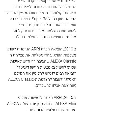
האנלוגיות – Super 35. בעקבות RED 
התחילו כל החברות האחרות לייצר גם הן 
מצלמות קולנוע דיגיטליות שהמאפיין את כולן 
הוא החיישן בגודל Super 35. בשל העובדה 
שמדובר באותו גודל פורמט, ניתן מאז 
להשתמש במצלמות אלו בעדשות קולנוע 
איכותיות שיוצרו במקור למצלמות פילם.
ב 2010, הוציאה חברת ARRI הגרמנית לשוק 
מצלמות הקולנוע הדיגיטליות את מצלמת ה- 
ALEXA Classic שהציבה רף חדש לאיכות 
שניתן להשיג באמצעות חיישן דיגיטלי 
והביאה רבים לנטוש לחלוטין את הפילם 
האנלוגי ולעבור למצלמת ה-ALEXA Classic 
(שמוצעת אצלנו להשכרה).
ב 2015, ARRI הציגה לראשונה את ה- 
ALEXA Mini, דגם מוקטן יותר של ה ALEXA 
ועם חיישן ברזולוציה גבוהה יותר 