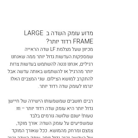
מדוע עומק השדה ב LARGE 
FRAME רדוד יותר?
מכיוון שעל מצלמת LF שדה הראייה 
שמספקות העדשות גדול יותר ממה שאנחנו 
רגילים, אנחנו ננטה להשתמש בעדשות צרות 
יותר מהרגיל או להשתמש באותה עדשה אבל 
להתקרב למושא הצילום. שני המצבים האלו 
יגרמו לעומק שדה רדוד יותר.
רבים חושבים שמשמעותו הישירה של חיישן 
גדול יותר היא עומק שדה רדוד יותר – וזו 
טעות! ישנם שלושה גורמים בלבד 
שמשפיעים על עומק השדה: אורך מוקד, 
צמצם ומרחק מהמושא. ככל שאורך המוקד 
של העדשה יהיה גדול יותר, עומק השדה יהיה 