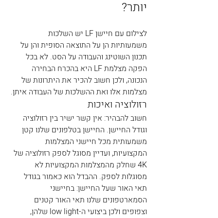
יותר?
לצילום עם חיישן LF יש השלכות 
משמעותיות הן על התוצאה הסופית והן על 
תכנון השוטינג והעבודה על הסט. לא בכל 
הפקה מצלמת LF היא בהכרח הבחירה 
הנכונה, ולכן חשוב להכיר את היתרונות של 
מצלמות אלו ואת ההשלכות של העבודה איתן.
רזולוציה ואיכות
חשוב להבהיר: אין קשר ישיר בין רזולוציה 
וגודל החיישן. החיישן בטלפונים שלנו קטן 
משמעותית מכל חיישני המצלמות 
המקצועיות, ועדיין מסוגל לספק רזולוציה של 
4K שחלק מהמצלמות המקצועיות לא 
מסוגלות לספק. ההבדל הוא כאמור בגודל 
תאי האור שעל החיישן: בחיישני 
הסמארטפונים שלנו תאי האור קטנים 
וצפופים ולכן ביצועי ה-low light שלהן, 