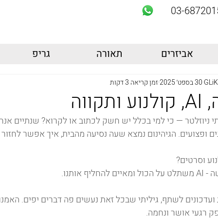
03-687201
אביזרים
תאורה
גריפ
GLiK
30 בספט׳ 2025
זמן קריאה 3 דקות
קווה
י ניוזלטר — כי למי בכלל יש חשק לכתוב או לקרוא? שנתיים אנח
ים ופצועים. הגיהינום נמצא שעה נסיעה מהבית, איך אפשר לחזור
נוע וסרטים? 
יף אותנו.
דכונים לשתף, גיליתי שבכל זאת נעשים פה דברים יפים. האמנו
פק רגעי אושר ונחמה. 