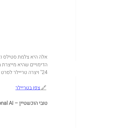
הדימויים שהיא מייצרת מ
24" ויצרה טריילר לסרט שלא קיים, כיפה אדומה בגירסת היקום המקביל שלה... 
🔗 
צפו בטריילר
טובי הוכשטיין – Emotional AI