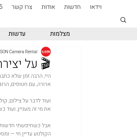
וידאו
חדשות
אודות
צרו קשר
5
מצלמות
עדשות
SON Camera Rental
🎬 על יצירה, AI, קולנוע ות
היי, הרבה זמן שלא כתבת
ארורה, עם חטופים, הרוג
ועוד לדבר על צילום, קול
את מי זה מעניין, ועוד כשה - AI משתלט על הכול ומאיים להחל
אבל כשחיפשתי חדשות וע
הקולנוע עדיין חי — ומס