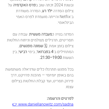
ובשנת 2024 זכתה שוב ב
פרס האקדמיה 
על 
צילום הסדרה 
ילד רע
, הסדרה משודרת 
ב־Netflix והייתה מועמדת לפרס האמי 
הבינלאומי.
הסדנה בנויה כ
מעבדה מעשית
: עבודה עם 
תסריטים, תרגילים מצולמים וניתוח החלטות 
צילום בזמן אמת. 🗓️ 
שמונה מפגשים
, 
המתחילים ב־
4 בפברואר
, בימי 
רביעי
, בין 
השעות 
19:00–21:30. 
בכל מפגש תתרגלו כלים שדניאלה משתמשת 
בהם באופן יומיומי — מהכנת פרויקט, דרך 
פירוק תסריט, ועד קבלת החלטות בצילום 
עצמו.
לפרטים והרשמה:
👉 
www.daniellanowitz.com/sadna