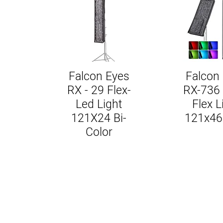
Falcon Eyes
Falcon
RX - 29 Flex-
RX-736 
Led Light
Flex L
121X24 Bi-
121x46
Color