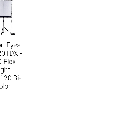
on Eyes
20TDX -
 Flex
ight
120 Bi-
olor