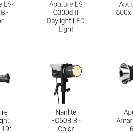
e LS-
Aputure LS
Aput
Bi-
C300d II
600x 
or
Daylight LED
Light
ure
Nanlite
Ap
ight
FC60B Bi-
Amar
 19°
Color