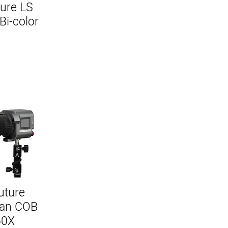
ure LS
Bi-color
uture
an COB
60X