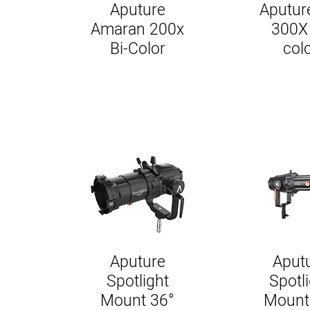
Aputure
Aputur
Amaran 200x
300X 
Bi-Color
col
Aputure
Aput
Spotlight
Spotl
Mount 36°
Mount