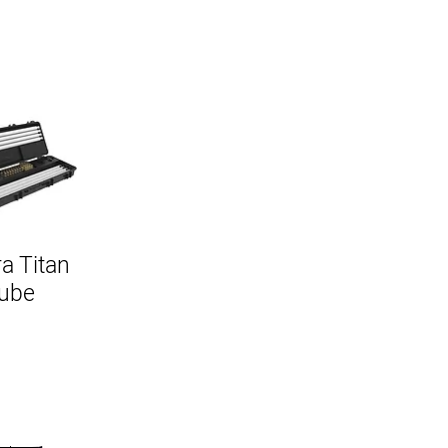
a Titan
ube