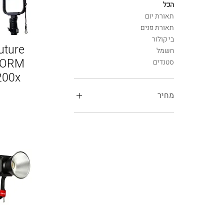
הכל
תאורת יום
תאורת פנים
בי קולור
uture
חשמל
TORM
סטנדים
200x
מחיר