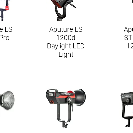
e LS
Aputure LS
Ap
Pro
1200d
S
Daylight LED
1
Light