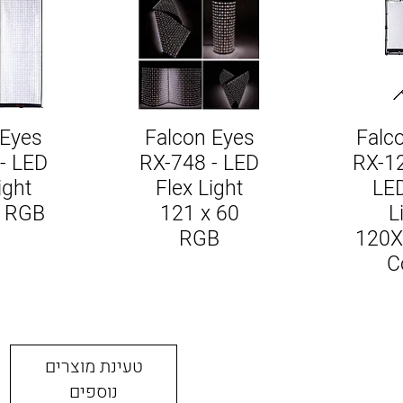
 Eyes
Falcon Eyes
Falc
- LED
RX-748 - LED
RX-1
ight
Flex Light
LED
 RGB
121 x 60
L
RGB
120X
C
טעינת מוצרים
נוספים