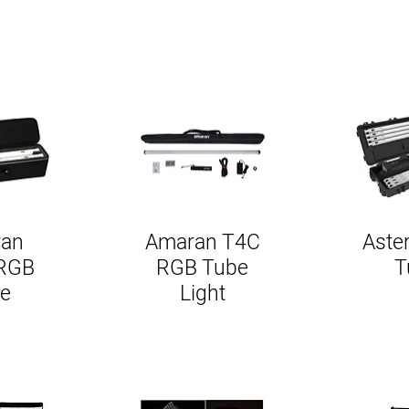
an
Amaran T4C
Aster
RGB
RGB Tube
T
e
Light