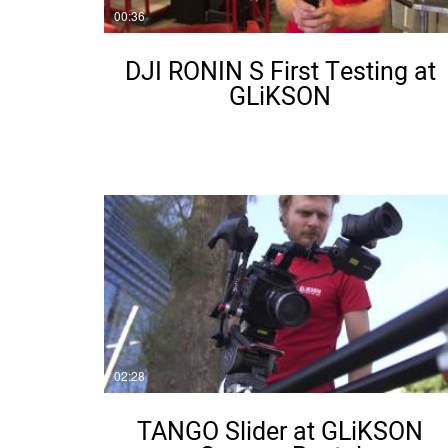
00:36
DJI RONIN S First Testing at
GLiKSON
02:28
TANGO Slider at GLiKSON