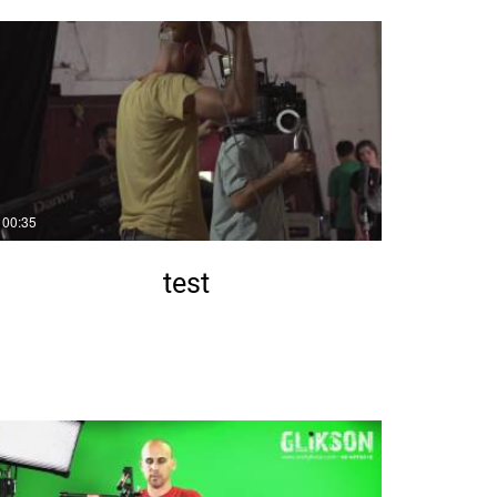
00:35
test