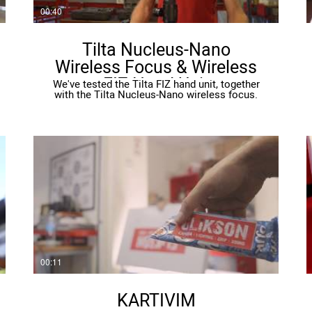
00:40
Tilta Nucleus-Nano
Wireless Focus & Wireless
FIZ Hand Unit
We've tested the Tilta FIZ hand unit, together
with the Tilta Nucleus-Nano wireless focus.
Graet Set up with the Ronin S gimbals.
00:11
KARTIVIM