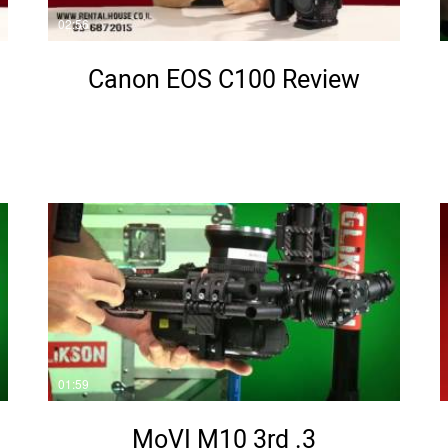
02:56
Canon EOS C100 Review
01:59
3. MoVI M10 3rd