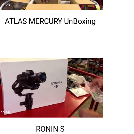
01:28
ATLAS MERCURY UnBoxing
02:08
RONIN S