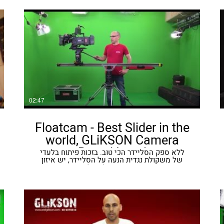
מדהים! ניתן להשיג בגליקסון השכרת ציוד צילום.
02:47
Floatcam - Best Slider in the
world, GLiKSON Camera
Rental Israel
ללא ספק הסליידר הכי טוב. בזכות פיתוח בלעדי
של משקולת נגדית הנעה על הסליידר, יש איזון
תמידי בין שני הצדדים של הסליידר. מה שיוצר
תנועה חלקה ללא צורך בתמיכות נוספות. ​ה-
Floatcam עושה עבודה של כמה מכשירים
במכשיר אחד: אפשר להשתמש בו כסליידר במאוזן,
באלכסון, בצורה אנכית לגמרי (מגדל), וכמיני ג’יב.
אורכו 1.80מ' ומתאים למצלמות עד 16 ק”ג.