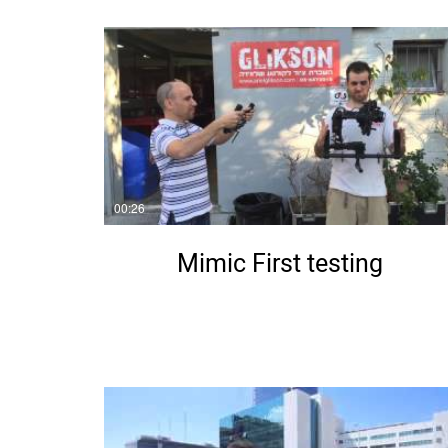
00:26
Mimic First testing