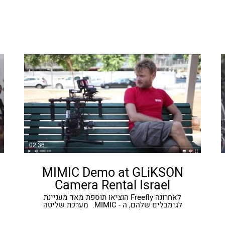
02:36
MIMIC Demo at GLiKSON
Camera Rental Israel
​לאחרונה Freefly הוציאו תוספת מאד מעניינת
לגימבלים שלהם, ה - MIMIC. ​ ​מערכת שליטה
אינטואיטיבית לשלושת הצירים של המייצב. ​​אתה
מזיז את ה MIMIC וה MoVI זז בתיאום מושלם,