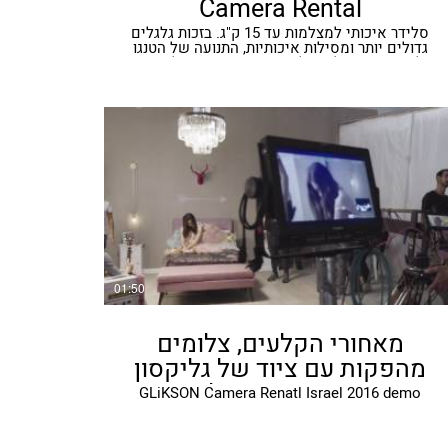
Camera Rental
סלידר איכותי למצלמות עד 15 ק"ג. בזכות גלגלים
גדולים יותר ומסילות איכותיות, התנועה של הטנגו
חלקה במיוחד. ​לנו בגליקסון שתי ערכות של הטנגו: ​
ערכה ראשונה באורך 1.20 מטר, וערכה שניה עם
מסילת הארכה של מטר נוסף. ​לטנגו ניתן לחבר כל
ראש חצובה עם גביע 100 מ"מ. מתאים למצלמות
עד 15 ק"ג.​
01:50
מאחורי הקלעים, צלומים
מהפקות עם ציוד של גליקסון
השכרת ציוד צילום
GLiKSON Camera Renatl Israel 2016 demo