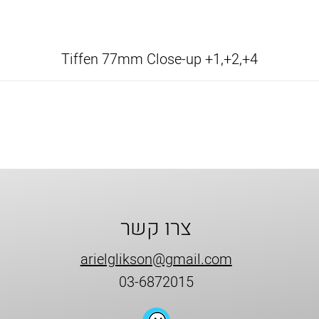
Tiffen 77mm Close-up +1,+2,+4
צרו קשר
arielglikson@gmail.com
03-6872015