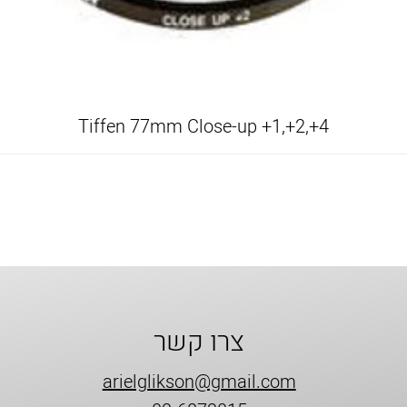
Tiffen 77mm Close-up +1,+2,+4
צרו קשר
arielglikson@gmail.com