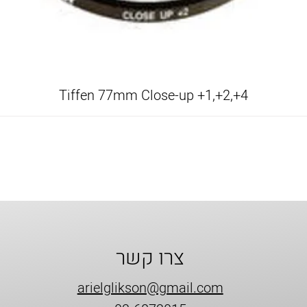
Tiffen 77mm Close-up +1,+2,+4
צרו קשר
arielglikson@gmail.com