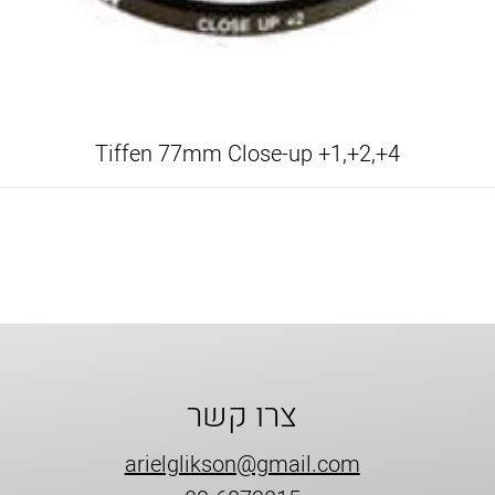
Tiffen 77mm Close-up +1,+2,+4
צרו קשר
arielglikson@gmail.com