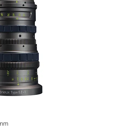
45-135mm T3 / f2.8,
diagonal
Lightweight (2,050g /
Internal focusing & z
constant throughout
Traditional angenieux
of Optimo & OPTIMO S
Short MOD 0.6m / 2 f
In-lens thermal compe
temperature drift.
Precise and ergonomic
of 300 degrees
Luminescent FTZ mark
Available with PL len
E mount by users
Front diameter 114
 mm