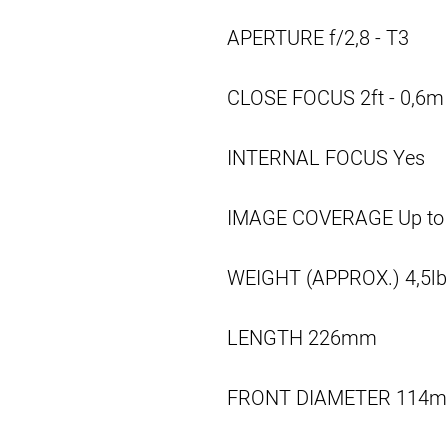
APERTURE
f/2,8 - T3
CLOSE FOCUS
2ft - 0,6m
INTERNAL FOCUS
Yes
IMAGE COVERAGE
Up t
WEIGHT (APPROX.)
4,5lb
LENGTH
226mm
FRONT DIAMETER
114