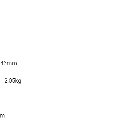
o 46mm
 - 2,05kg
mm