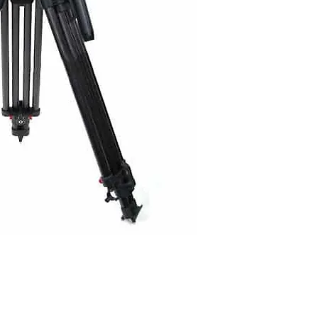
Supports 4-55 lbs (2-
Balances DSLR to E
100mm Bowl Mount
1
Boost Button
7 Steps of Drag
Touch & Go Plate