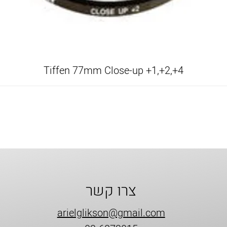
Tiffen 77mm Close-up +1,+2,+4
צרו קשר
arielglikson@gmail.com